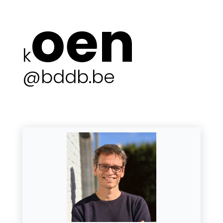
oen
k
@bddb.be