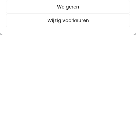
meer cases
Weigeren
Wijzig voorkeuren
evidence-based
specialisten in strategie
100% gericht op impact
Neem